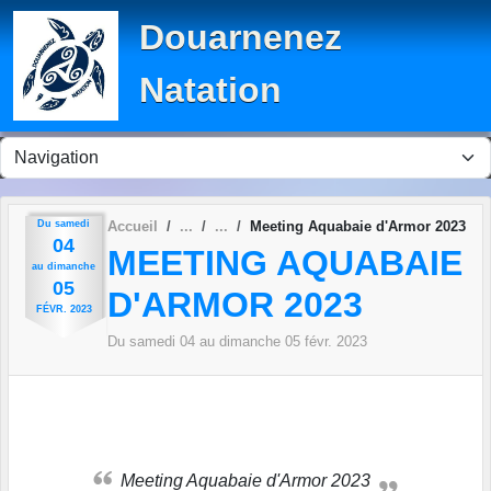
Panneau de gestion des cookies
Douarnenez
Natation
Du
samedi
Accueil
Meeting Aquabaie d'Armor 2023
04
MEETING AQUABAIE
au
dimanche
05
D'ARMOR 2023
FÉVR.
2023
Du
samedi
04
au
dimanche
05
févr.
2023
Meeting Aquabaie d'Armor 2023