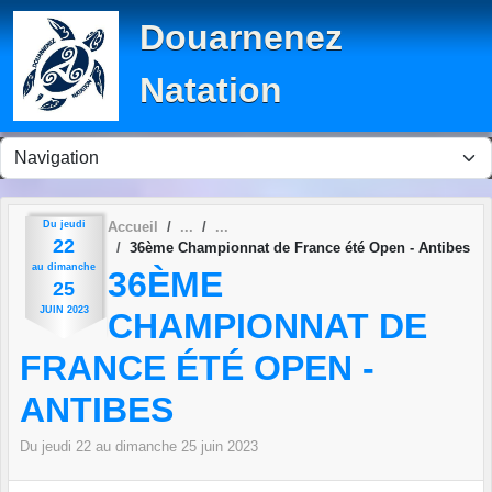
Panneau de gestion des cookies
Douarnenez
Natation
Du
jeudi
Accueil
22
36ème Championnat de France été Open - Antibes
au
dimanche
36ÈME
25
JUIN
2023
CHAMPIONNAT DE
FRANCE ÉTÉ OPEN -
ANTIBES
Du
jeudi
22
au
dimanche
25
juin
2023