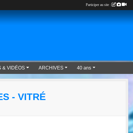
Participer au site :
 & VIDÉOS
ARCHIVES
40 ans
 - VITRÉ