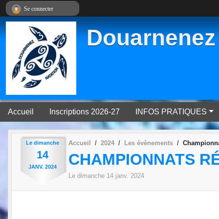
Panneau de gestion des cookies
Se connecter
Douarnenez 
Accueil
Inscriptions 2026-27
INFOS PRATIQUES
Accueil
2024
Les évènements
Championnat
Le
dimanche
14
CHAMPIONNATS RÉ
JANV.
2024
Le
dimanche
14
janv.
2024