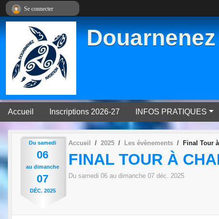
Panneau de gestion des cookies
Se connecter
Douarnenez 
Accueil
Inscriptions 2026-27
INFOS PRATIQUES
Accueil
2025
Les évènements
Final Tour 
Du
samedi
06
FINAL TOUR À CH
au
dimanche
Du
samedi
06
au
dimanche
07
déc.
2025
07
DÉC.
2025