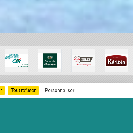
r
Tout refuser
Personnaliser
arte cookies
Gestion des cookies
s légales
Signaler un contenu inapproprié