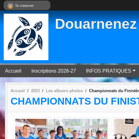
Panneau de gestion des cookies
Se connecter
Douarnenez 
Accueil
Inscriptions 2026-27
INFOS PRATIQUES
Accueil
2023
Les albums photos
Championnats du Finistère
CHAMPIONNATS DU FINISTÈ