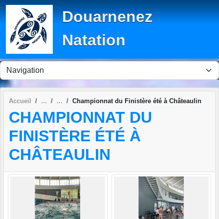
Panneau de gestion des cookies
Douarnenez
Natation
Accueil
Championnat du Finistère été à Châteaulin
CHAMPIONNAT DU
FINISTÈRE ÉTÉ À
CHÂTEAULIN