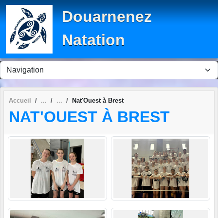
Panneau de gestion des cookies
Douarnenez
Natation
Accueil
Nat'Ouest à Brest
NAT'OUEST À BREST